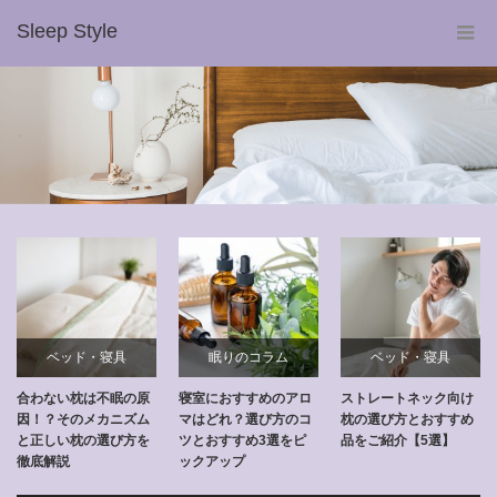
Sleep Style
ベッド・寝具
眠りのコラム
ベッド・寝具
合わない枕は不眠の原
寝室におすすめのアロ
ストレートネック向け
因！？そのメカニズム
マはどれ？選び方のコ
枕の選び方とおすすめ
と正しい枕の選び方を
ツとおすすめ3選をピ
品をご紹介【5選】
徹底解説
ックアップ