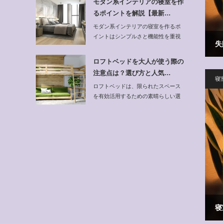
モダン系インテリアの寝室を作
るポイントを解説【最新…
モダン系インテリアの寝室を作るポ
イントはシンプルさと機能性を重視
失
しながら、最新の…
ロフトベッドを大人が使う際の
注意点は？選び方と人気…
寝
ロフトベッドは、限られたスペース
を有効活用するための素晴らしい選
択肢です。特に…
寝