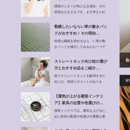
寝室のニオイが気になる場合、その
原因はさまざまです。まず考えられ
るのは、湿気…
熟睡したいならい草の敷きパッ
ドがおすすめ！その理由…
快適な睡眠を求めるなら、い草の敷
きパッドを検討してみるのも一つで
す。い草は日…
合
ストレートネック向け枕の選び
方とおすすめ品をご紹介…
枕でストレートネックを解消するた
寝
めには、形状にポイントがありま
す。首を支える…
【運気が上がる寝室インテリ
ア】家具の位置や色選びの…
寝室インテリアは、運気を上げるた
めに家具の配置や色選びが重要な要
素となります。…