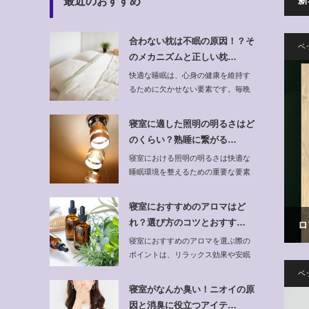
最近のおすすめ
合わない枕は不眠の原因！？そ
ベ
のメカニズムと正しい枕…
快適な睡眠は、心身の健康を維持す
るために欠かせない要素です。毎晩
しっかりと眠る…
寝室に適した照明の明るさはど
のくらい？熟睡に繋がる…
寝室における照明の明るさは快適な
睡眠環境を整えるための重要な要素
です。適切な…
寝室におすすめのアロマはど
れ？選び方のコツとおすす…
ロ
寝室におすすめのアロマを選ぶ際の
ポイントは、リラックス効果や安眠
効果を重視するこ…
ベ
寝室がなんか臭い！ニオイの原
因と消臭に役立つアイテ…